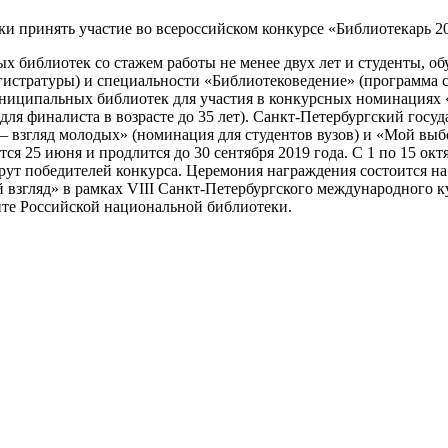
 принять участие во всероссийском конкурсе «Библиотекарь 20
х библиотек со стажем работы не менее двух лет и студенты, о
истратуры) и специальности «Библиотековедение» (программа с
униципальных библиотек для участия в конкурсных номинациях 
ля финалиста в возрасте до 35 лет). Санкт-Петербургский госу
— взгляд молодых» (номинация для студентов вузов) и «Мой вы
ся 25 июня и продлится до 30 сентября 2019 года. С 1 по 15 ок
рут победителей конкурса. Церемония награждения состоится н
згляд» в рамках VIII Санкт-Петербургского международного кул
йте Российской национальной библиотеки.