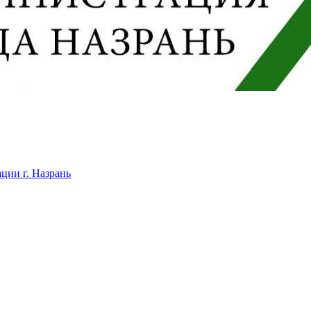
ции г. Назрань