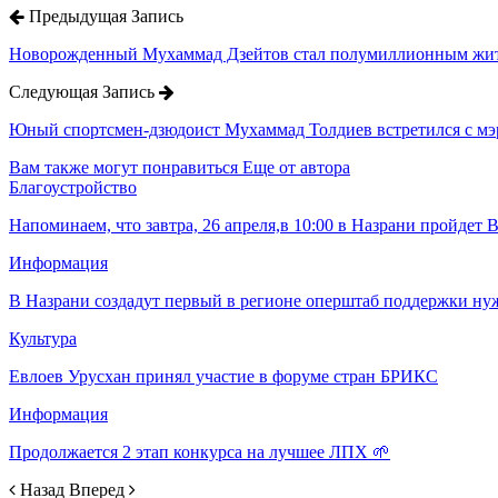
Предыдущая Запись
Новорожденный Мухаммад Дзейтов стал полумиллионным жи
Следующая Запись
Юный спортсмен-дзюдоист Мухаммад Толдиев встретился с м
Вам также могут понравиться
Еще от автора
Благоустройство
Напоминаем, что завтра, 26 апреля,в 10:00 в Назрани пройдет
Информация
В Назрани создадут первый в регионе оперштаб поддержки н
Культура
Евлоев Урусхан принял участие в форуме стран БРИКС
Информация
Продолжается 2 этап конкурса на лучшее ЛПХ 🌱
Назад
Вперед