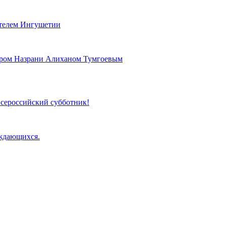
телем Ингушетии
эром Назрани Алиханом Тумгоевым
 Всероссийский субботник!
уждающихся.