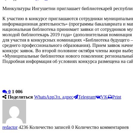
Минкультуры Ингушетии приглашает библиотекарей республики
К участию в конкурсе приглашаются сотрудники муниципальны
информационная деятельность» (программы бакалавриата и маг
национальная библиотека принимает заявки от сотрудников м
молодой библиотекарь 2019 года» (дополнительная номинация д
для участия в конкурсных номинациях «Библиотека будущего 
среднего профессионального образования). Прием заявок начнет
конкурс заявок. Во второй половине октября члены жюри выбе
«Муниципальные библиотеки нового поколения: региональный в
Подробная информация об условиях конкурса размещена на са
0
1 006
Поделиться
WhatsApp
Эл. адрес
Telegram
VK
Print
redactor
4236 Количество записей
0 Количество комментариев