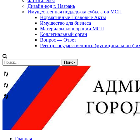
Фотогалерея
Дизайн-код г. Назрань
Имущественная поддержка субъектов МСП
Нормативные Правовые Акты
Имущество для бизнеса
Материалы корпорации МСП
Коллегиальный орган
Вопрос — Ответ
Реестр государственного (муниципального) 
Сообщений
категории
Теги
Главная