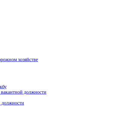
орожном хозяйстве
жбу
 вакантной должности
й должности