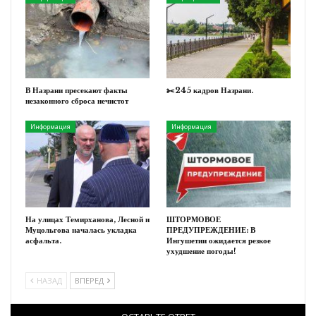
В Назрани пресекают факты
✂️245 кадров Назрани.
незаконного сброса нечистот
Информация
Информация
На улицах Темирханова, Лесной и
ШТОРМОВОЕ
Муцольгова началась укладка
ПРЕДУПРЕЖДЕНИЕ: В
асфальта.
Ингушетии ожидается резкое
ухудшение погоды!
НАЗАД
ВПЕРЕД