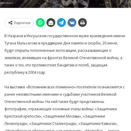
Sadulayev)
Поделиться
В Назрани в Ингушском государственном музее краеведения имени
Тугана Мальсагова в преддверии Дня памяти и скорби, 20 июня,
будут открыты пополненные экспозиции, рассказывающие о
земляках, воевавших на фронтах Великой Отечественной войны, а
также о тех, кто противостоял бандитам и погиб, защищая
республику в 2004 году.
На выставке «Вспомним всех поименно» посетители познакомятся с
ранее неизвестными именами и судьбами участников Великой
Отечественной войны. На ней также будут представлены
фотографии, отражающие основные этапы войны: «Защитники
Брестской крепости», «Защитники Москвы», «Защитники
Ленинграда», «Защитники Сталинграда», «Защитники Кавказа»,
«Малгобекская оборонительная операция», «Малгобек — город