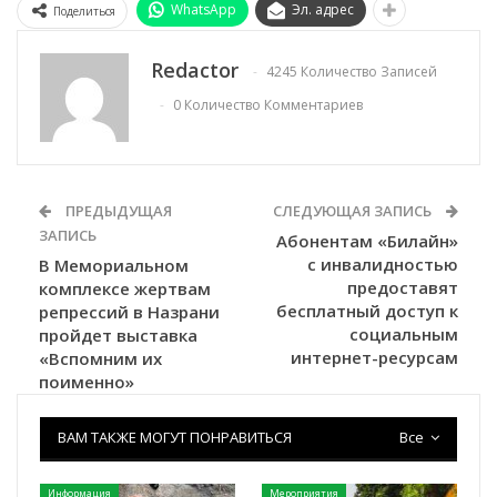
WhatsApp
Эл. адрес
Поделиться
Redactor
4245 Количество Записей
0 Количество Комментариев
ПРЕДЫДУЩАЯ
СЛЕДУЮЩАЯ ЗАПИСЬ
ЗАПИСЬ
Абонентам «Билайн»
с инвалидностью
В Мемориальном
предоставят
комплексе жертвам
бесплатный доступ к
репрессий в Назрани
социальным
пройдет выставка
интернет-ресурсам
«Вспомним их
поименно»
ВАМ ТАКЖЕ МОГУТ ПОНРАВИТЬСЯ
Все
Информация
Мероприятия