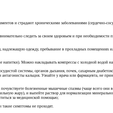
ментов и страдают хроническими заболеваниями (сердечно-сосу
нимательно следить за своим здоровьем и при необходимости п
я, надлежащую одежду, пребывание в прохладных помещениях и
ые напитки). Можно накладывать компрессы с холодной водой на
сосудистой системы, органов дыхания, почек, сахарным диабетом
 антагонисты кальция. Узнайте у врача или фармацевта, не при
и почувствуете болезненные мышечные спазмы (чаще всего они в
 сильную жару), и выпейте раствор для нормализации минеральн
атиться за медицинской помощью;
и такие симптомы не проходят.