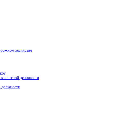
орожном хозяйстве
жбу
 вакантной должности
й должности