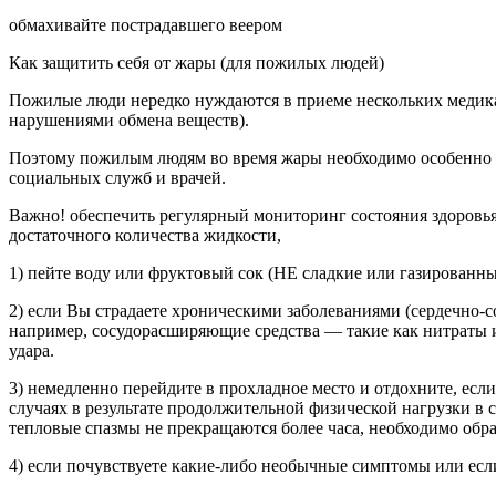
обмахивайте пострадавшего веером
Как защитить себя от жары (для пожилых людей)
Пожилые люди нередко нуждаются в приеме нескольких медика
нарушениями обмена веществ).
Поэтому пожилым людям во время жары необходимо особенно в
социальных служб и врачей.
Важно! обеспечить регулярный мониторинг состояния здоровь
достаточного количества жидкости,
1) пейте воду или фруктовый сок (НЕ сладкие или газированн
2) если Вы страдаете хроническими заболеваниями (сердечно-
например, сосудорасширяющие средства — такие как нитраты и
удара.
3) немедленно перейдите в прохладное место и отдохните, есл
случаях в результате продолжительной физической нагрузки в
тепловые спазмы не прекращаются более часа, необходимо обр
4) если почувствуете какие-либо необычные симптомы или есл