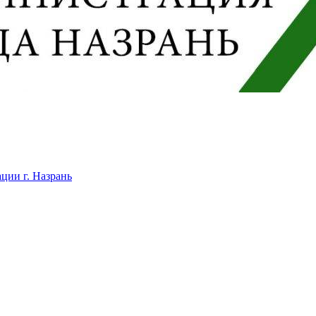
ции г. Назрань