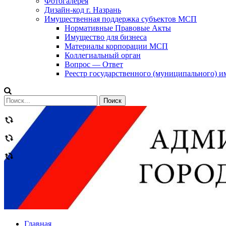
Фотогалерея
Дизайн-код г. Назрань
Имущественная поддержка субъектов МСП
Нормативные Правовые Акты
Имущество для бизнеса
Материалы корпорации МСП
Коллегиальный орган
Вопрос — Ответ
Реестр государственного (муниципального) 
Сообщений
категории
Теги
Главная