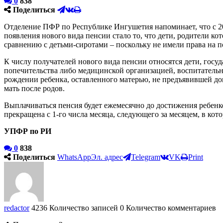
0
838
Поделиться
Отделение ПФР по Республике Ингушетия напоминает, что с 20
появления нового вида пенсии стало то, что дети, родители к
сравнению с детьми-сиротами – поскольку не имели права на п
К числу получателей нового вида пенсии относятся дети, госу
попечительства либо медицинской организацией, воспитательн
рождении ребенка, оставленного матерью, не предъявившей до
мать после родов.
Выплачиваться пенсия будет ежемесячно до достижения ребенком
прекращена с 1-го числа месяца, следующего за месяцем, в кот
УПФР по РИ
0
838
Поделиться
WhatsApp
Эл. адрес
Telegram
VK
Print
redactor
4236 Количество записей
0 Количество комментариев