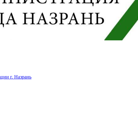
ции г. Назрань