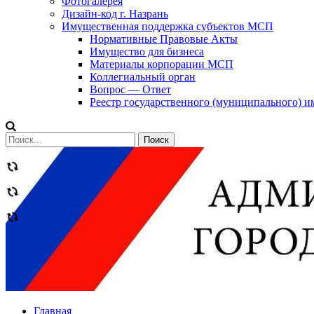
Фотогалерея
Дизайн-код г. Назрань
Имущественная поддержка субъектов МСП
Нормативные Правовые Акты
Имущество для бизнеса
Материалы корпорации МСП
Коллегиальный орган
Вопрос — Ответ
Реестр государственного (муниципального) 
Сообщений
категории
Теги
Главная