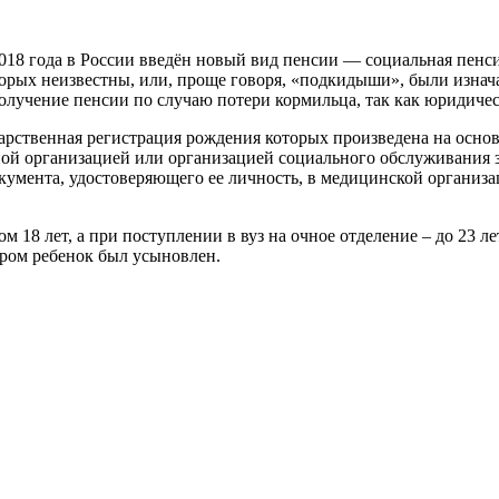
18 года в России введён новый вид пенсии — социальная пенси
оторых неизвестны, или, проще говоря, «подкидыши», были изна
олучение пенсии по случаю потери кормильца, так как юридичес
дарственная регистрация рождения которых произведена на осно
ой организацией или организацией социального обслуживания з
кумента, удостоверяющего ее личность, в медицинской организа
 18 лет, а при поступлении в вуз на очное отделение – до 23 ле
ором ребенок был усыновлен.