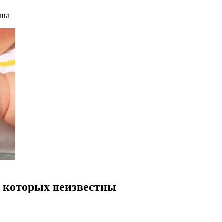
тны
я которых неизвестны