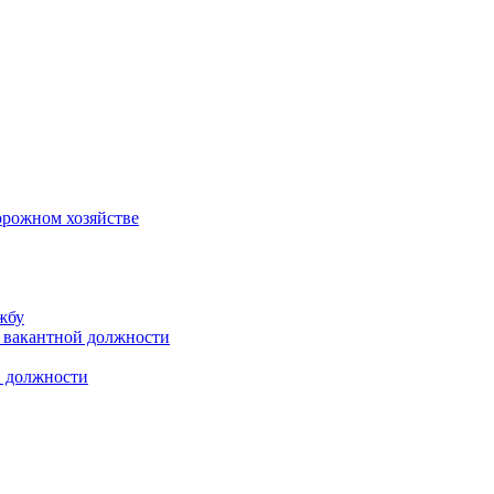
орожном хозяйстве
жбу
 вакантной должности
й должности