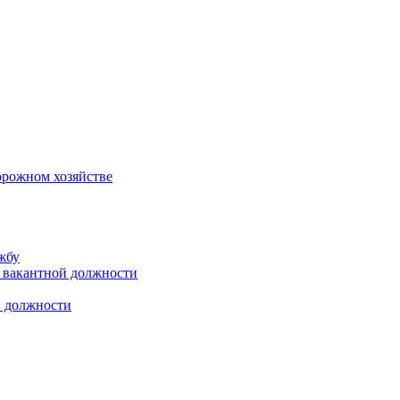
орожном хозяйстве
жбу
 вакантной должности
й должности