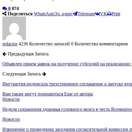
0
874
Поделиться
WhatsApp
Эл. адрес
Telegram
VK
Print
redactor
4236 Количество записей
0 Количество комментариев
Предыдущая Запись
Объявлен прием заявок на получение субсидий на реализацию 
Следующая Запись
Ингушетия подписала трехстороннее соглашение о запуске втор
Вам также могут понравиться
Еще от автора
Новости
Неделя сохранения здоровья головного мозга в честь Всемирно
Новости
Извещение о проведении заседания согласительной комиссии 