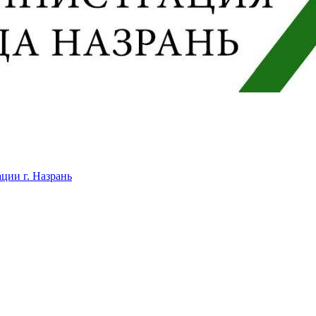
ции г. Назрань