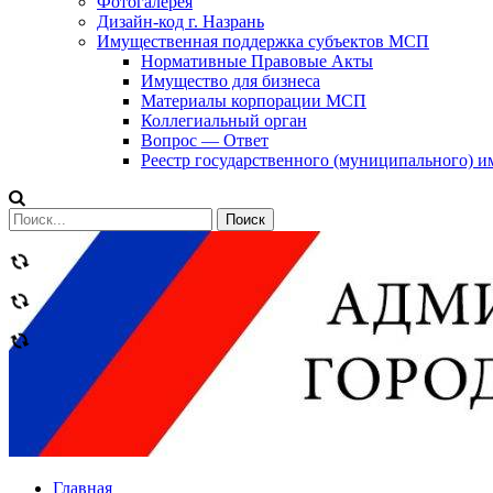
Фотогалерея
Дизайн-код г. Назрань
Имущественная поддержка субъектов МСП
Нормативные Правовые Акты
Имущество для бизнеса
Материалы корпорации МСП
Коллегиальный орган
Вопрос — Ответ
Реестр государственного (муниципального) 
Сообщений
категории
Теги
Главная