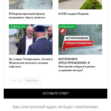
В Назрани пресекают факты
✂️245 кадров Назрани.
незаконного сброса нечистот
Информация
Информация
На улицах Темирханова, Лесной и
ШТОРМОВОЕ
Муцольгова началась укладка
ПРЕДУПРЕЖДЕНИЕ: В
асфальта.
Ингушетии ожидается резкое
ухудшение погоды!
НАЗАД
ВПЕРЕД
ОСТАВЬТЕ ОТВЕТ
Ваш электронный адрес не будет опубликован.