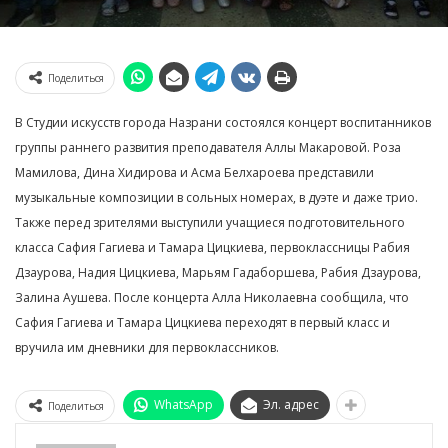
Поделиться
В Студии искусств города Назрани состоялся концерт воспитанников
группы раннего развития преподавателя Аллы Макаровой. Роза
Мамилова, Дина Хидирова и Асма Белхароева представили
музыкальные композиции в сольных номерах, в дуэте и даже трио.
Также перед зрителями выступили учащиеся подготовительного
класса Сафия Гагиева и Тамара Цицкиева, первоклассницы Рабия
Дзаурова, Надия Цицкиева, Марьям Гадаборшева, Рабия Дзаурова,
Залина Аушева. После концерта Алла Николаевна сообщила, что
Сафия Гагиева и Тамара Цицкиева переходят в первый класс и
вручила им дневники для первоклассников.
WhatsApp
Эл. адрес
Поделиться