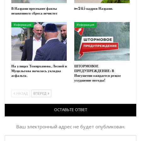
В Назрани пресекают факты
✂️245 кадров Назрани.
незаконного сброса нечистот
Информация
Информация
На улицах Темирханова, Лесной и
ШТОРМОВОЕ
Муцольгова началась укладка
ПРЕДУПРЕЖДЕНИЕ: В
асфальта.
Ингушетии ожидается резкое
ухудшение погоды!
НАЗАД
ВПЕРЕД
ОСТАВЬТЕ ОТВЕТ
Ваш электронный адрес не будет опубликован.