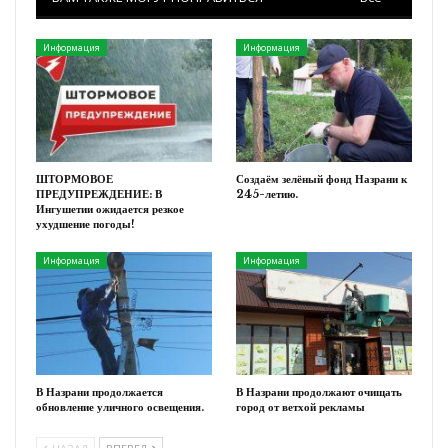
Информация
Информация
ШТОРМОВОЕ
Создаём зелёный фонд Назрани к
ПРЕДУПРЕЖДЕНИЕ: В
245-летию.
Ингушетии ожидается резкое
ухудшение погоды!
Информация
Информация
В Назрани продолжается
В Назрани продолжают очищать
обновление уличного освещения.
город от ветхой рекламы