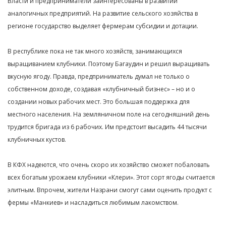
Власти и предприниматели заинтересованы в развитии
аналогичных предприятий. На развитие сельского хозяйства в
регионе государство выделяет фермерам субсидии и дотации.
В республике пока не так много хозяйств, занимающихся
выращиванием клубники. Поэтому Багаудин и решил выращивать
вкусную ягоду. Правда, предприниматель думал не только о
собственном доходе, создавая «клубничный бизнес» – но и о
создании новых рабочих мест. Это большая поддержка для
местного населения. На земляничном поле на сегодняшний день
трудится бригада из 6 рабочих. Им предстоит высадить 44 тысячи
клубничных кустов.
В КФХ надеются, что очень скоро их хозяйство сможет побаловать
всех богатым урожаем клубники «Клери». Этот сорт ягоды считается
элитным. Впрочем, жители Назрани смогут сами оценить продукт с
фермы «Манкиев» и насладиться любимым лакомством.