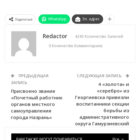
WhatsApp
Эл. адрес
Поделиться
Redactor
4245 Количество Записей
0 Количество Комментариев
ПРЕДЫДУЩАЯ
СЛЕДУЮЩАЯ ЗАПИСЬ
ЗАПИСЬ
4 «золота» и
«серебро» из
Присвоено звание
Георгиевска привезли
«Почетный работник
воспитанники секции
органов местного
борьбы из
самоуправления
административного
города Назрань»
округа Гамурзиевский
ВАМ ТАКЖЕ МОГУТ ПОНРАВИТЬСЯ
Все