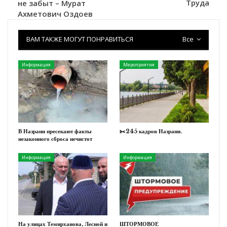
Труда
не забыт – Мурат
Ахметович Оздоев
ВАМ ТАКЖЕ МОГУТ ПОНРАВИТЬСЯ
Все
Информация
Мероприятия
В Назрани пресекают факты
✂️245 кадров Назрани.
незаконного сброса нечистот
Информация
Информация
На улицах Темирханова, Лесной и
ШТОРМОВОЕ