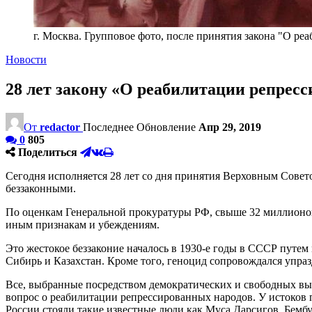
г. Москва. Групповое фото, после принятия закона "О р
Новости
28 лет закону «О реабилитации репрес
От
redactor
Последнее Обновление
Апр 29, 2019
0
805
Поделиться
Сегодня исполняется 28 лет со дня принятия Верховным Сов
беззаконными.
По оценкам Генеральной прокуратуры РФ, свыше 32 миллионов
иным признакам и убеждениям.
Это жестокое беззаконие началось в 1930-е годы в СССР путе
Сибирь и Казахстан. Кроме того, геноцид сопровождался упра
Все, выбранные посредством демократических и свободных вы
вопрос о реабилитации репрессированных народов. У истоков 
России стояли такие известные люди как Муса Дарсигов, Бембу