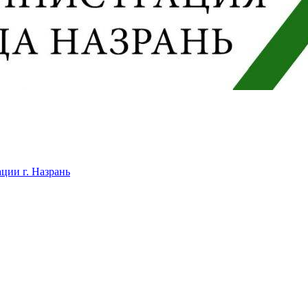
ции г. Назрань