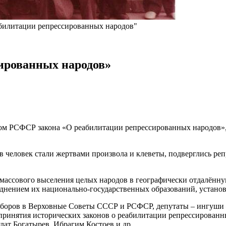
еабилитации репрессированных народов"
сированных народов»
етом РСФСР закона «О реабилитации репрессированных народов
 человек стали жертвами произвола и клеветы, подверглись ре
м массового выселения целых народов в географически отдалённ
зднением их национально-государственных образований, устано
боров в Верховные Советы СССР и РСФСР, депутаты – ингуши –
принятия исторических законов о реабилитации репрессированн
лат Богатырев, Ибрагим Костоев и др.