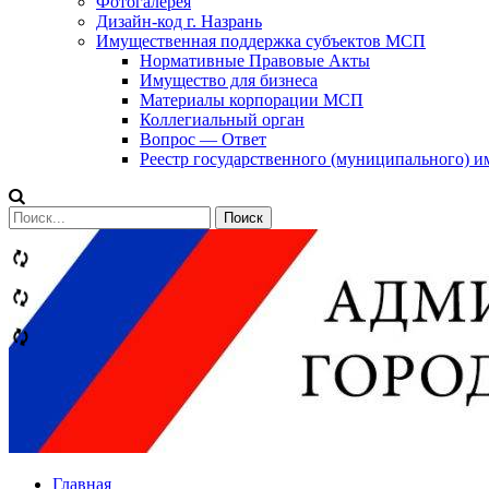
Фотогалерея
Дизайн-код г. Назрань
Имущественная поддержка субъектов МСП
Нормативные Правовые Акты
Имущество для бизнеса
Материалы корпорации МСП
Коллегиальный орган
Вопрос — Ответ
Реестр государственного (муниципального) 
Сообщений
категории
Теги
Главная