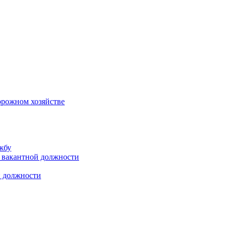
орожном хозяйстве
жбу
 вакантной должности
й должности