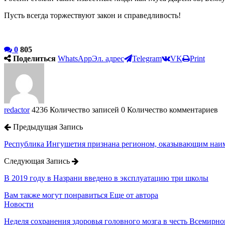
Пусть всегда торжествуют закон и справедливость!
0
805
Поделиться
WhatsApp
Эл. адрес
Telegram
VK
Print
redactor
4236 Количество записей
0 Количество комментариев
Предыдущая Запись
Республика Ингушетия признана регионом, оказывающим наим
Следующая Запись
В 2019 году в Назрани введено в эксплуатацию три школы
Вам также могут понравиться
Еще от автора
Новости
Неделя сохранения здоровья головного мозга в честь Всемирно