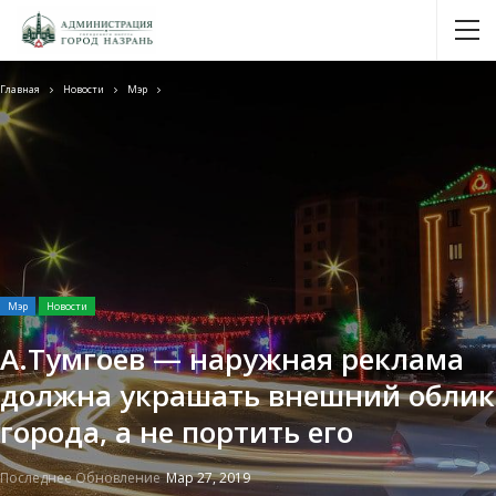
Главная
Новости
Мэр
Мэр
Новости
А.Тумгоев — наружная реклама
должна украшать внешний облик
города, а не портить его
Последнее Обновление
Мар 27, 2019