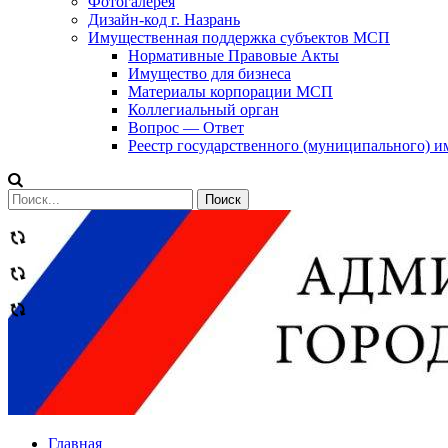
Фотогалерея
Дизайн-код г. Назрань
Имущественная поддержка субъектов МСП
Нормативные Правовые Акты
Имущество для бизнеса
Материалы корпорации МСП
Коллегиальный орган
Вопрос — Ответ
Реестр государственного (муниципального) 
Сообщений
категории
Теги
Главная