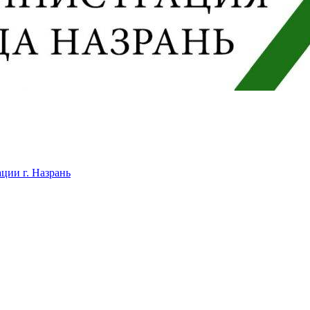
ции г. Назрань