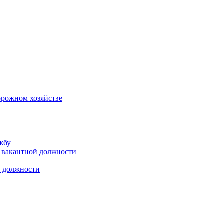
орожном хозяйстве
жбу
 вакантной должности
й должности