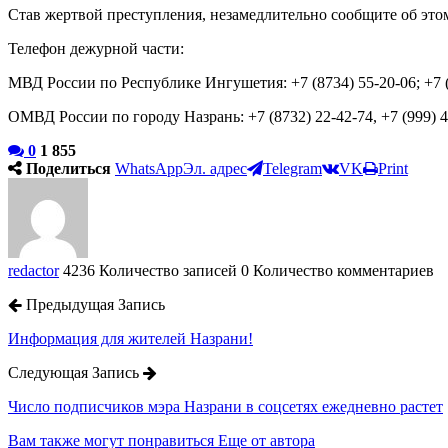
Став жертвой преступления, незамедлительно сообщите об это
Телефон дежурной части:
МВД России по Республике Ингушетия:
+7 (8734) 55-20-06
; +7
ОМВД России по городу Назрань: +7 (8732) 22-42-74, +7 (999) 4
0
1 855
Поделиться
WhatsApp
Эл. адрес
Telegram
VK
Print
redactor
4236 Количество записей
0 Количество комментариев
Предыдущая Запись
Информация для жителей Назрани!
Следующая Запись
Число подписчиков мэра Назрани в соцсетях ежедневно растет
Вам также могут понравиться
Еще от автора