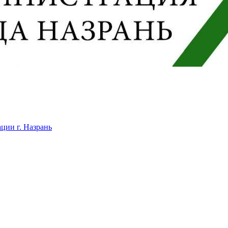
ции г. Назрань