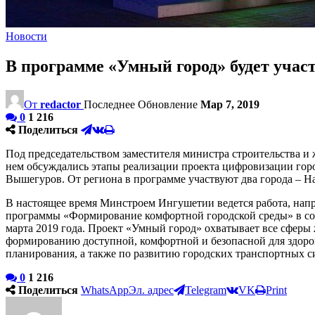
Новости
В программе «Умный город» будет учас
От
redactor
Последнее Обновление
Мар 7, 2019
0
1 216
Поделиться
Под председательством заместителя министра строительства 
нем обсуждались этапы реализации проекта цифровизации гор
Вышегуров. От региона в программе участвуют два города – Наз
В настоящее время Минстроем Ингушетии ведется работа, нап
программы «Формирование комфортной городской среды» в со
марта 2019 года. Проект «Умный город» охватывает все сферы
формированию доступной, комфортной и безопасной для здоро
планирования, а также по развитию городских транспортных с
0
1 216
Поделиться
WhatsApp
Эл. адрес
Telegram
VK
Print