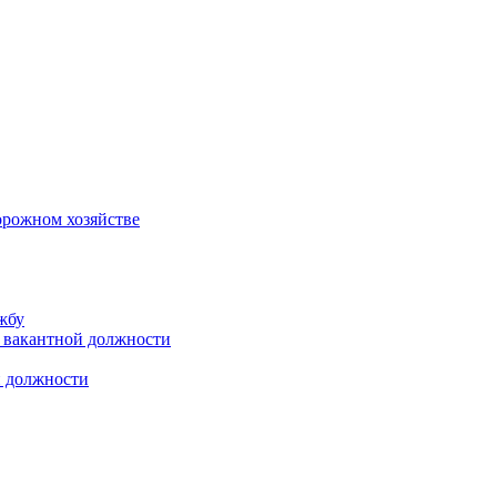
орожном хозяйстве
жбу
 вакантной должности
й должности