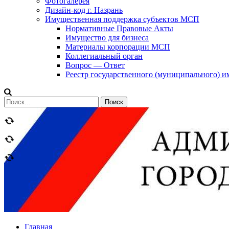
Фотогалерея
Дизайн-код г. Назрань
Имущественная поддержка субъектов МСП
Нормативные Правовые Акты
Имущество для бизнеса
Материалы корпорации МСП
Коллегиальный орган
Вопрос — Ответ
Реестр государственного (муниципального) 
Сообщений
категории
Теги
Главная