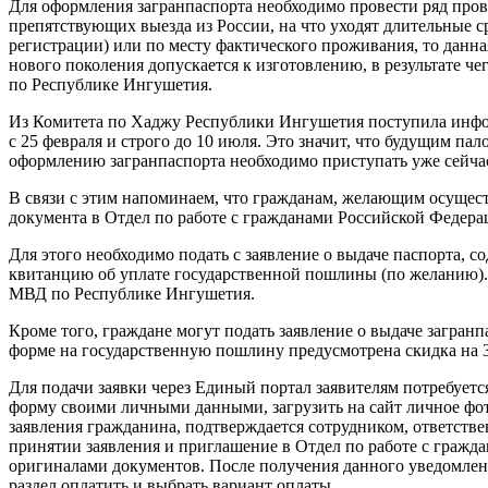
Для оформления загранпаспорта необходимо провести ряд пров
препятствующих выезда из России, на что уходят длительные с
регистрации) или по месту фактического проживания, то данн
нового поколения допускается к изготовлению, в результате ч
по Республике Ингушетия.
Из Комитета по Хаджу Республики Ингушетия поступила инфор
с 25 февраля и строго до 10 июля. Это значит, что будущим па
оформлению загранпаспорта необходимо приступать уже сейча
В связи с этим напоминаем, что гражданам, желающим осущес
документа в Отдел по работе с гражданами Российской Федера
Для этого необходимо подать с заявление о выдаче паспорта
квитанцию об уплате государственной пошлины (по желанию)
МВД по Республике Ингушетия.
Кроме того, граждане могут подать заявление о выдаче загран
форме на государственную пошлину предусмотрена скидка на 
Для подачи заявки через Единый портал заявителям потребуетс
форму своими личными данными, загрузить на сайт личное фот
заявления гражданина, подтверждается сотрудником, ответстве
принятии заявления и приглашение в Отдел по работе с граж
оригиналами документов. После получения данного уведомлени
раздел оплатить и выбрать вариант оплаты.