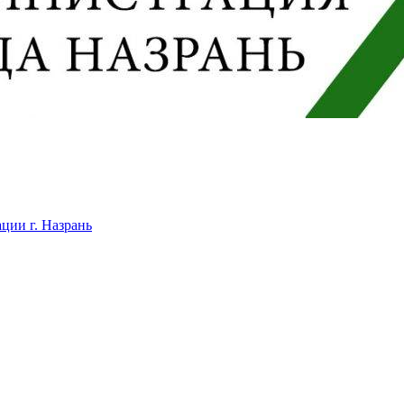
ции г. Назрань