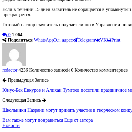
Если в течении 15 дней заявитель не обращается в упомянутый
прекращается.
Готовый паспорт заявитель получает лично в Управлении по 
0
1 064
Поделиться
WhatsApp
Эл. адрес
Telegram
VK
Print
redactor
4236 Количество записей
0 Количество комментариев
Предыдущая Запись
Юнус-Бек Евкуров и Алихан Тумгоев посетили праздничное мер
Следующая Запись
Школьники Назрани могут принять участие в творческом конку
Вам также могут понравиться
Еще от автора
Новости