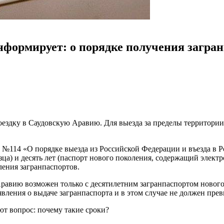
ормирует: о порядке получения загран
здку в Саудовскую Аравию. Для выезда за пределы территории
ода №114 «О порядке выезда из Российской Федерации и въезда
азца) и десять лет (паспорт нового поколения, содержащий элект
ения загранпаспортов.
 Аравию возможен только с десятилетним загранпаспортом ново
явления о выдаче загранпаспорта и в этом случае не должен прев
т вопрос: почему такие сроки?