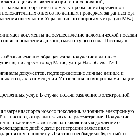
власти в целях выявления причин и оснований,
сли гражданин обратился по месту пребывания (временной
ия положительных ответов по данным проверкам загранпаспорт
 поколения поступает в Управление по вопросам миграции МВД
принимает документы на осуществление паломнической поездки
а нового поколения до конца мая текущего года. Поэтому к
 заблаговременно обращаться за получением данного
етия, по адресу город Магас, улица Назарбаева, № 1.
 оригиналы документов, подтверждающие личные данные и
нных стендах в помещении Управления по вопросам миграции
арственных услуг. В случае подачи заявление в электронной
ния загранпаспорта нового поколения, заполнить электронную
 на паспорт, отправить заявку на рассмотрение. Получение
личный кабинет» заявителя направляется уведомление о
алендарных дней с даты регистрации заявления с
ударственную пошлину. Для этого необходимо будет найти