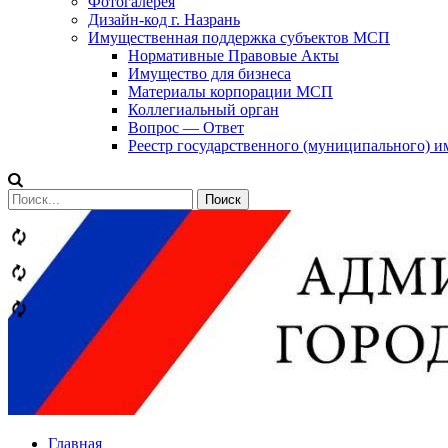
Фотогалерея
Дизайн-код г. Назрань
Имущественная поддержка субъектов МСП
Нормативные Правовые Акты
Имущество для бизнеса
Материалы корпорации МСП
Коллегиальный орган
Вопрос — Ответ
Реестр государственного (муниципального) 
Сообщений
категории
Теги
Главная