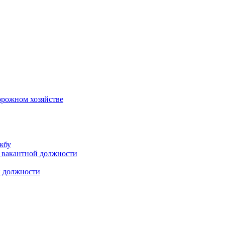
орожном хозяйстве
жбу
 вакантной должности
й должности