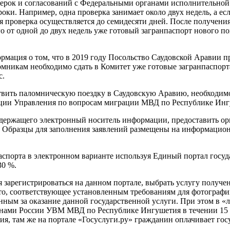
ерок и согласований с Федеральными органами исполнительной 
роки. Например, одна проверка занимает около двух недель, а е
ая проверка осуществляется до семидесяти дней. После получен
его от одной до двух недель уже готовый загранпаспорт нового
мация о том, что в 2019 году Посольство Саудовской Аравии 
ломникам необходимо сдать в Комитет уже готовые загранпаспорт
с.
твить паломническую поездку в Саудовскую Аравию, необходимо
ции Управления по вопросам миграции МВД по Республике Ингуш
, содержащего электронный носитель информации, предоставить
. Образцы для заполнения заявлений размещены на информацио
паспорта в электронном варианте используя Единый портал госуд
30 %.
я зарегистрироваться на данном портале, выбрать услугу получе
о, соответствующее установленным требованиям для фотографий
нным за оказание данной государственной услуги. При этом в «
данами России УВМ МВД по Республике Ингушетия в течении 15 к
я, там же на портале «Госуслуги.ру» гражданин оплачивает гос