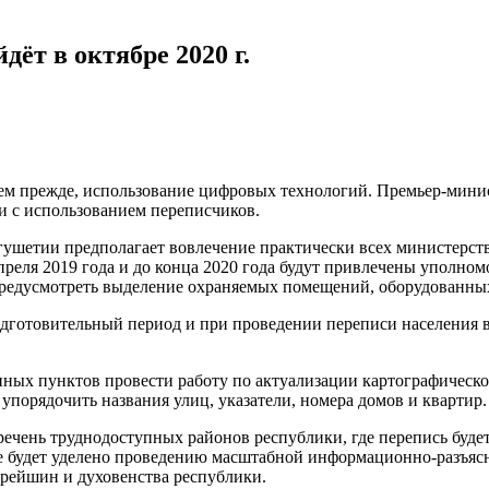
ёт в октябре 2020 г.
 чем прежде, использование цифровых технологий. Премьер-мин
и с использованием переписчиков.
ушетии предполагает вовлечение практически всех министерств
преля 2019 года и до конца 2020 года будут привлечены уполно
о предусмотреть выделение охраняемых помещений, оборудованны
дготовительный период и при проведении переписи населения в 
ных пунктов провести работу по актуализации картографическог
упорядочить названия улиц, указатели, номера домов и квартир.
речень труднодоступных районов республики, где перепись будет
ние будет уделено проведению масштабной информационно-разъяс
арейшин и духовенства республики.