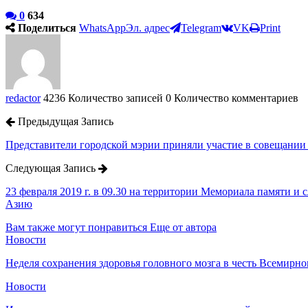
0
634
Поделиться
WhatsApp
Эл. адрес
Telegram
VK
Print
redactor
4236 Количество записей
0 Количество комментариев
Предыдущая Запись
Представители городской мэрии приняли участие в совещании
Следующая Запись
23 февраля 2019 г. в 09.30 на территории Мемориала памяти и
Азию
Вам также могут понравиться
Еще от автора
Новости
Неделя сохранения здоровья головного мозга в честь Всемирно
Новости