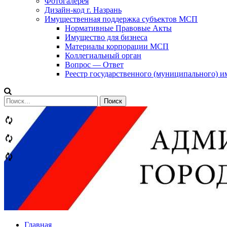
Фотогалерея
Дизайн-код г. Назрань
Имущественная поддержка субъектов МСП
Нормативные Правовые Акты
Имущество для бизнеса
Материалы корпорации МСП
Коллегиальный орган
Вопрос — Ответ
Реестр государственного (муниципального) 
Сообщений
категории
Теги
Главная