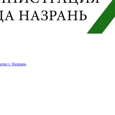
ции г. Назрань