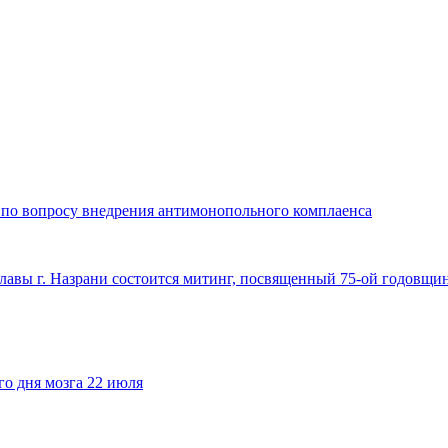
 по вопросу внедрения антимонопольного комплаенса
 славы г. Назрани состоится митинг, посвященный 75-ой годовщ
го дня мозга 22 июля