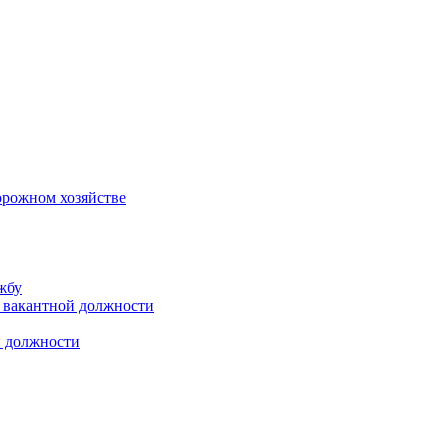
орожном хозяйстве
жбу
 вакантной должности
й должности