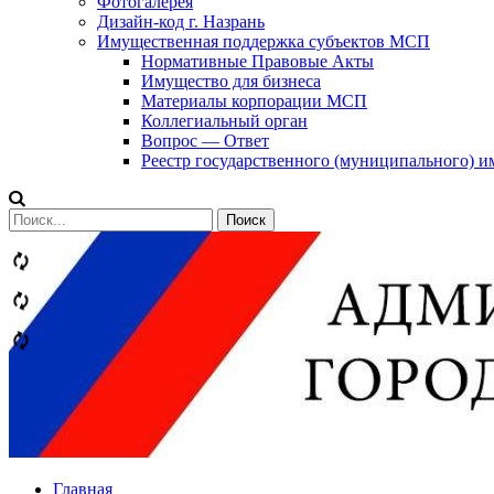
Фотогалерея
Дизайн-код г. Назрань
Имущественная поддержка субъектов МСП
Нормативные Правовые Акты
Имущество для бизнеса
Материалы корпорации МСП
Коллегиальный орган
Вопрос — Ответ
Реестр государственного (муниципального) 
Сообщений
категории
Теги
Главная