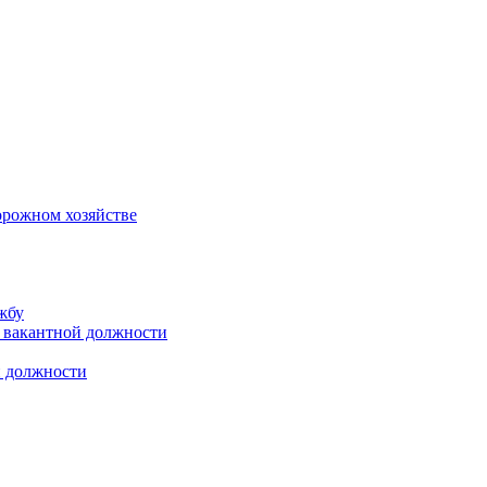
орожном хозяйстве
жбу
 вакантной должности
й должности