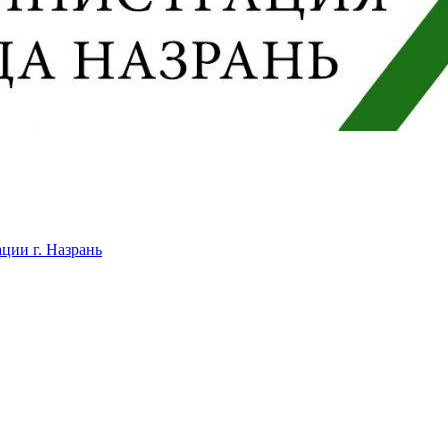
ции г. Назрань