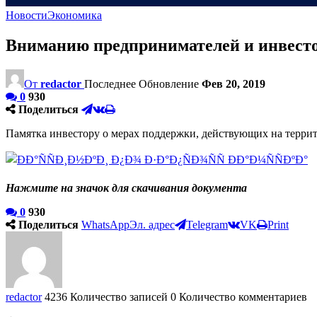
Новости
Экономика
Вниманию предпринимателей и инвесто
От
redactor
Последнее Обновление
Фев 20, 2019
0
930
Поделиться
Памятка инвестору о мерах поддержки, действующих на терри
Нажмите на значок для скачивания документа
0
930
Поделиться
WhatsApp
Эл. адрес
Telegram
VK
Print
redactor
4236 Количество записей
0 Количество комментариев