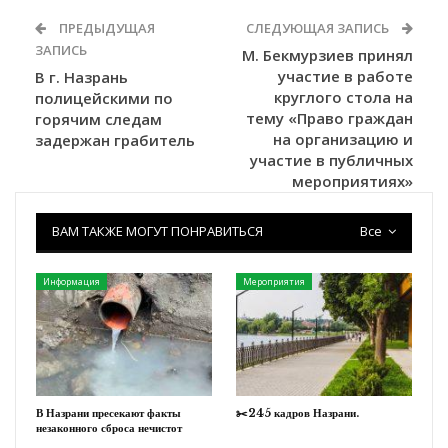
ПРЕДЫДУЩАЯ
СЛЕДУЮЩАЯ ЗАПИСЬ
ЗАПИСЬ
М. Бекмурзиев принял
участие в работе
В г. Назрань
круглого стола на
полицейскими по
тему «Право граждан
горячим следам
на организацию и
задержан грабитель
участие в публичных
мероприятиях»
ВАМ ТАКЖЕ МОГУТ ПОНРАВИТЬСЯ
Все
Информация
Мероприятия
В Назрани пресекают факты
✂️245 кадров Назрани.
незаконного сброса нечистот