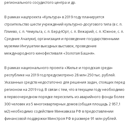
регионального сосудистого центра и др.
В рамках нацпроекта «Культура» в 2019 году планируется
строительство шести учреждений культурно-досугового типа (в с. п.
Плиево, с. п. Чемульга, с. п. Берд-Юрт, с. п. Вежарий, с. п. Южное, с. п.
Средние Ачалуки), организация и проведение государственными
музеями Ингушетии выездных выставок, проведение
международного кинофестиваля «Золотая Башня».
В рамках национального проекта «Жилье и городская среда»
республике на 2019 год предусмотрено 28 млн 250 тыс. рублей.
Указанных средств недостаточно для решения задач, стоящих перед
регионом на 2019 год. В связи с тем, что в текущем году необходимо
в первоочередном порядке переселить из аварийного фонда более
300 человек из 5 многоквартирных домов (общая площадь 2 957,1
м2) необходимо содействие Минкавказа РФ в предоставлении
финансовой поддержки Минстроя РФ в размере 91 млн рублей.