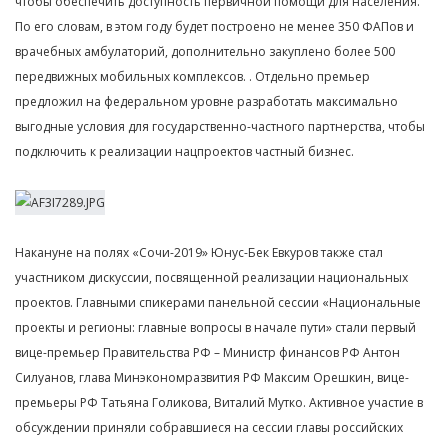
чтобы обеспечить доступность первичной помощи для населения.
По его словам, в этом году будет построено не менее 350 ФАПов и
врачебных амбулаторий, дополнительно закуплено более 500
передвижных мобильных комплексов. . Отдельно премьер
предложил на федеральном уровне разработать максимально
выгодные условия для государственно-частного партнерства, чтобы
подключить к реализации нацпроектов частный бизнес.
Накануне на полях «Сочи-2019» Юнус-Бек Евкуров также стал
участником дискуссии, посвященной реализации национальных
проектов. Главными спикерами панельной сессии «Национальные
проекты и регионы: главные вопросы в начале пути» стали первый
вице-премьер Правительства РФ – Министр финансов РФ Антон
Силуанов, глава Минэкономразвития РФ Максим Орешкин, вице-
премьеры РФ Татьяна Голикова, Виталий Мутко. Активное участие в
обсуждении приняли собравшиеся на сессии главы российских