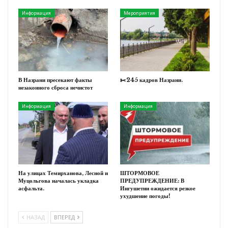
Информация
Мероприятия
В Назрани пресекают факты
✂️245 кадров Назрани.
незаконного сброса нечистот
Информация
Информация
На улицах Темирханова, Лесной и
ШТОРМОВОЕ
Муцольгова началась укладка
ПРЕДУПРЕЖДЕНИЕ: В
асфальта.
Ингушетии ожидается резкое
ухудшение погоды!
НАЗАД
ВПЕРЕД