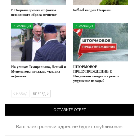
В Назрани пресекают факты
✂️245 кадров Назрани.
незаконного сброса нечистот
Информация
Информация
На улицах Темирханова, Лесной и
ШТОРМОВОЕ
Муцольгова началась укладка
ПРЕДУПРЕЖДЕНИЕ: В
асфальта.
Ингушетии ожидается резкое
ухудшение погоды!
НАЗАД
ВПЕРЕД
ОСТАВЬТЕ ОТВЕТ
Ваш электронный адрес не будет опубликован.