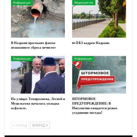
Информация
Мероприятия
В Назрани пресекают факты
✂️245 кадров Назрани.
незаконного сброса нечистот
Информация
Информация
На улицах Темирханова, Лесной и
ШТОРМОВОЕ
Муцольгова началась укладка
ПРЕДУПРЕЖДЕНИЕ: В
асфальта.
Ингушетии ожидается резкое
ухудшение погоды!
НАЗАД
ВПЕРЕД