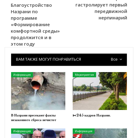
гастролирует первый
Благоустройство
передвижной
Назрани по
нерпинарий
программе
«Формирование
комфортной среды»
продолжится и в
этом году
ВАМ ТАКЖЕ МОГУТ ПОНРАВИТЬСЯ
Все
Информация
Мероприятия
В Назрани пресекают факты
✂️245 кадров Назрани.
незаконного сброса нечистот
Информация
Информация