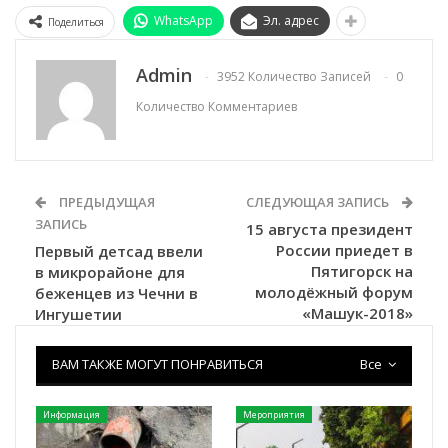
WhatsApp
Эл. адрес
Поделиться
Admin
3952 Количество Записей
0
Количество Комментариев
ПРЕДЫДУЩАЯ
СЛЕДУЮЩАЯ ЗАПИСЬ
ЗАПИСЬ
15 августа президент
России приедет в
Первый детсад ввели
Пятигорск на
в микрорайоне для
молодёжный форум
беженцев из Чечни в
«Машук-2018»
Ингушетии
ВАМ ТАКЖЕ МОГУТ ПОНРАВИТЬСЯ
Все
Информация
Мероприятия