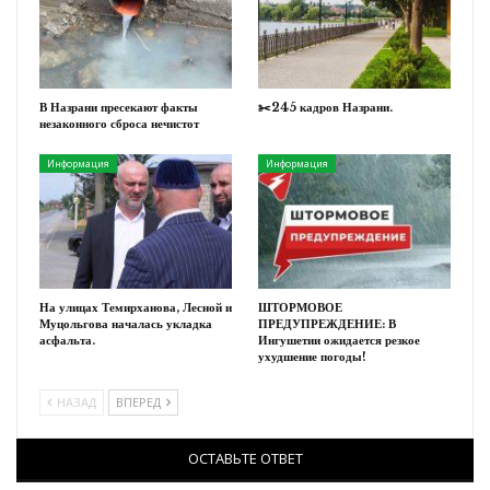
В Назрани пресекают факты
✂️245 кадров Назрани.
незаконного сброса нечистот
Информация
Информация
На улицах Темирханова, Лесной и
ШТОРМОВОЕ
Муцольгова началась укладка
ПРЕДУПРЕЖДЕНИЕ: В
асфальта.
Ингушетии ожидается резкое
ухудшение погоды!
НАЗАД
ВПЕРЕД
ОСТАВЬТЕ ОТВЕТ