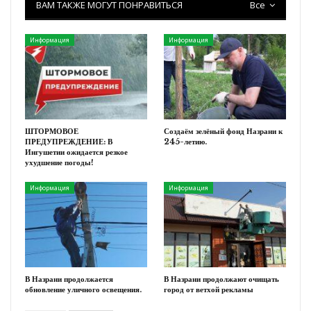
ВАМ ТАКЖЕ МОГУТ ПОНРАВИТЬСЯ
Все
Информация
Информация
ШТОРМОВОЕ
Создаём зелёный фонд Назрани к
ПРЕДУПРЕЖДЕНИЕ: В
245-летию.
Ингушетии ожидается резкое
ухудшение погоды!
Информация
Информация
В Назрани продолжается
В Назрани продолжают очищать
обновление уличного освещения.
город от ветхой рекламы