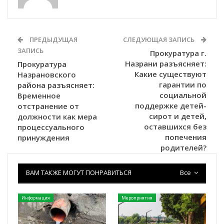
ПРЕДЫДУЩАЯ
СЛЕДУЮЩАЯ ЗАПИСЬ
ЗАПИСЬ
Прокуратура г.
Назрани разъясняет:
Прокуратура
Какие существуют
Назрановского
гарантии по
района разъясняет:
социальной
Временное
поддержке детей-
отстранение от
сирот и детей,
должности как мера
оставшихся без
процессуального
попечения
принуждения
родителей?
ВАМ ТАКЖЕ МОГУТ ПОНРАВИТЬСЯ
Все
Информация
Мероприятия