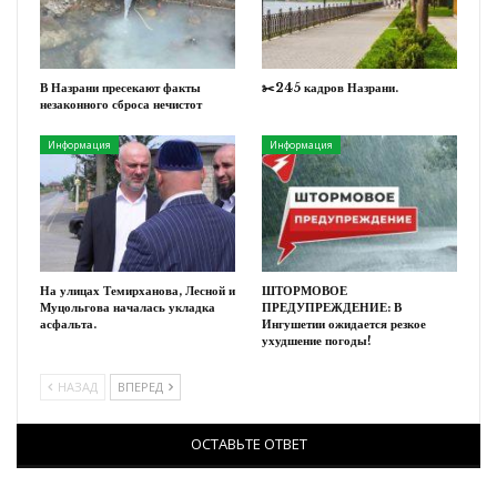
В Назрани пресекают факты
✂️245 кадров Назрани.
незаконного сброса нечистот
Информация
Информация
На улицах Темирханова, Лесной и
ШТОРМОВОЕ
Муцольгова началась укладка
ПРЕДУПРЕЖДЕНИЕ: В
асфальта.
Ингушетии ожидается резкое
ухудшение погоды!
НАЗАД
ВПЕРЕД
ОСТАВЬТЕ ОТВЕТ