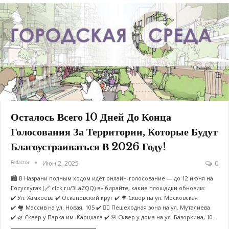
Осталось Всего 10 Дней До Конца
Голосования За Территории, Которые Будут
Благоустраиваться В 2026 Году!
Redactor
Июн 2, 2025
0
🏙️ В Назрани полным ходом идёт онлайн-голосование — до 12 июня на
Госуслугах (🔗 clck.ru/3LaZQQ) выбирайте, какие площадки обновим:
✔️ Ул. Хамхоева ✔️ Оскановский круг ✔️ 🌳 Сквер на ул. Московская
✔️ 🏘️ Массив на ул. Новая, 105 ✔️ 🚶‍♂️ Пешеходная зона на ул. Муталиева
✔️ 🌿 Сквер у Парка им. Карцхала ✔️ 🌸 Сквер у дома на ул. Базоркина, 10…