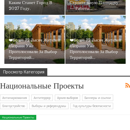
Каким Станет Город В
Строительную Площадку
2027 Году.
— Работы…
❤️Более 12 Тысяч Жителей
❤️Более 12 Тысяч Жителей
Назрани Уже
Назрани Уже
Проголосовали За Выбор
Проголосовали За Выбор
Территорий…
Территорий…
Просмотр Категория
Национальные Проекты
Антинаркомания
Антитеррор
Архив выборов
Баннеры и ссылки
Благоустройство
Выборы и референдумы
Год культуры безопасности
Национальные Проекты