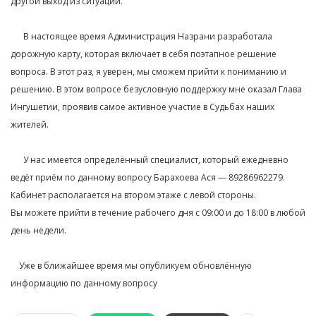
другой выход из ситуации.⁣⁣⠀
⁣⁣⠀
⠀⠀В настоящее время Администрация Назрани разработала
дорожную карту, которая включает в себя поэтапное решение
вопроса. В этот раз, я уверен, мы сможем прийти к пониманию и
решению. В этом вопросе безусловную поддержку мне оказал Глава
Ингушетии, проявив самое активное участие в Судьбах наших
жителей.⁣⁣⠀
⁣⁣⠀
⠀⠀У нас имеется определённый специалист, который ежедневно
ведёт приём по данному вопросу Барахоева Ася — 89286962279.
Кабинет располагается на втором этаже с левой стороны.⁣⁣⠀
Вы можете прийти в течение рабочего дня с 09:00 и до 18:00 в любой
день недели.⁣⁣⠀
⁣⁣⠀
⠀ Уже в ближайшее время мы опубликуем обновлённую
информацию по данному вопросу