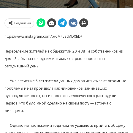
Поделиться
https://www.instagram.com/p/CM4vecMDXhD/
Переселение жителей из общежитий 20 и 38⠀и собственников из
дома 3 я бы назвал одним из самых острых вопросов на
сегодняшний день.⁣⁣⠀
⁣⁣⠀
⠀⠀Уже в течение 5 лет жители данных домов испытывают огромные
проблемы из-за произвола как чиновников, занимавших
руководящие посты, так и простого человеческого равнодушия. ⁣⁣⠀
Первое, что было мной сделано на своём посту — встреча с
жильцами. ⁣⁣⠀
⁣⁣⠀
⠀⠀Однако на протяжении года нам не удавалось прийти к общему
знаменателю — дома, построенные в рамках программы, полностью