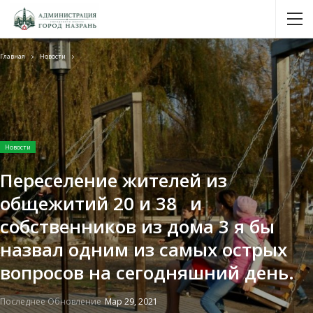
Главная
Новости
Новости
Переселение жителей из
общежитий 20 и 38⠀и
собственников из дома 3 я бы
назвал одним из самых острых
вопросов на сегодняшний день.⁣⁣⠀
Последнее Обновление
Мар 29, 2021