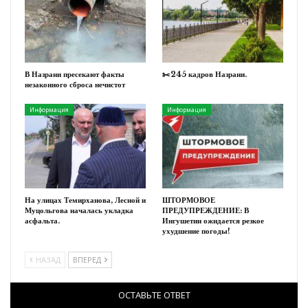
В Назрани пресекают факты
✂️245 кадров Назрани.
незаконного сброса нечистот
Информация
Информация
На улицах Темирханова, Лесной и
ШТОРМОВОЕ
Муцольгова началась укладка
ПРЕДУПРЕЖДЕНИЕ: В
асфальта.
Ингушетии ожидается резкое
ухудшение погоды!
НАЗАД
ВПЕРЕД
ОСТАВЬТЕ ОТВЕТ